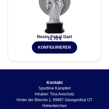
Resin-Pokal Dart
14,70
€
KONFIGURIEREN
Kontakt
Sportline Kämpfert
Inhaber: Tina Anschütz
Hinter der Bleiche 1, 99887 Georgenthal OT
Hohenkirchen