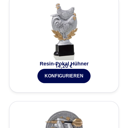
Resin-Pokal Hühner
14,20
€
KONFIGURIEREN