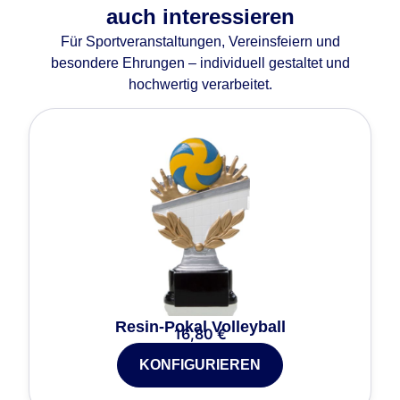
auch interessieren
Für Sportveranstaltungen, Vereinsfeiern und
besondere Ehrungen – individuell gestaltet und
hochwertig verarbeitet.
Resin-Pokal Volleyball
16,80
€
KONFIGURIEREN