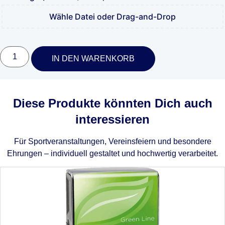
Wähle Datei oder Drag-and-Drop
COLOP
Pocket
IN DEN WARENKORB
Stamp
R25
Menge
Diese Produkte könnten Dich auch
interessieren
Für Sportveranstaltungen, Vereinsfeiern und besondere
Ehrungen – individuell gestaltet und hochwertig verarbeitet.