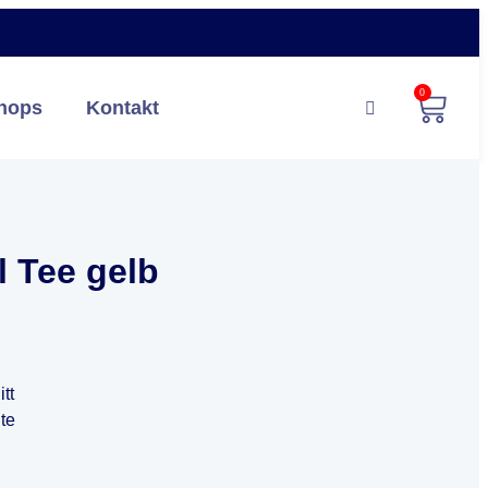
0
hops
Kontakt
l Tee gelb
tt
te