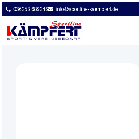
036253 689246
info@sportline-kaempfert.de