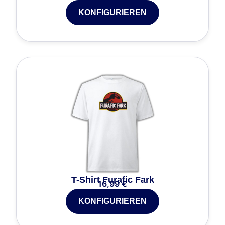
KONFIGURIEREN
T-Shirt Furafic Fark
16,99
€
KONFIGURIEREN