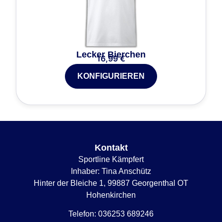
Lecker Bierchen
16,99
€
KONFIGURIEREN
Kontakt
Sportline Kämpfert
Inhaber: Tina Anschütz
Hinter der Bleiche 1, 99887 Georgenthal OT
Hohenkirchen
Telefon:
036253 689246