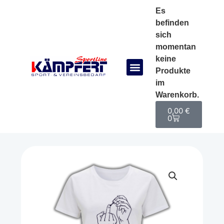
Es
befinden
sich
momentan
keine
Produkte
im
Warenkorb.
0,00
€
0